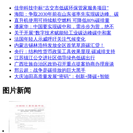
佳华科技中标“古交市低碳环保管家服务项目”
海阳：争取2030年前在山东省率先实现碳达峰、碳
直升机使用可持续航空燃料 可降低80%碳排量
潘家华：中国要实现碳中和，需步步为营，绝不
关于开展“数字技术赋能轻工业碳达峰碳中和案
法国年轻人示威呼吁关注气候变化
内蒙古锡林浩特发放全区首笔草原碳汇贷！
央行：结构性货币政策工具效果显现 碳减排支持
江苏镇江公交进社区倡导绿色低碳出行
广西壮族自治区政协召开重点提案协商办理座谈
邢云超：战争是碳排放的巨大黑手
大庆油田高质量发展“密码”：创新+降碳+智能
图片新闻