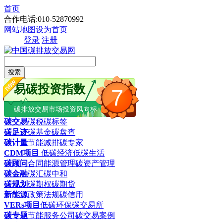
首页
合作电话:010-52870992
网站地图
设为首页
登录
注册
搜索
易碳投资指数
7
碳排放交易市场投资风向标
碳交易
碳税
碳标签
碳足迹
碳基金
碳盘查
碳计量
节能减排
碳专家
CDM项目
低碳经济
低碳生活
碳顾问
合同能源管理
碳资产管理
碳金融
碳汇
碳中和
碳规划
碳期权
碳期货
新能源
政策法规
碳信用
VERs项目
低碳环保
碳交易所
碳专题
节能服务公司
碳交易案例