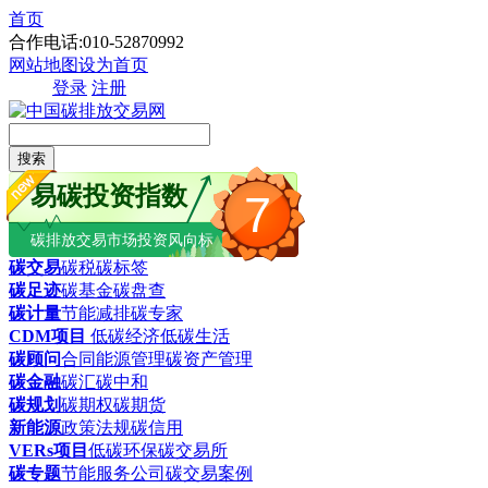
首页
合作电话:010-52870992
网站地图
设为首页
登录
注册
搜索
易碳投资指数
7
碳排放交易市场投资风向标
碳交易
碳税
碳标签
碳足迹
碳基金
碳盘查
碳计量
节能减排
碳专家
CDM项目
低碳经济
低碳生活
碳顾问
合同能源管理
碳资产管理
碳金融
碳汇
碳中和
碳规划
碳期权
碳期货
新能源
政策法规
碳信用
VERs项目
低碳环保
碳交易所
碳专题
节能服务公司
碳交易案例