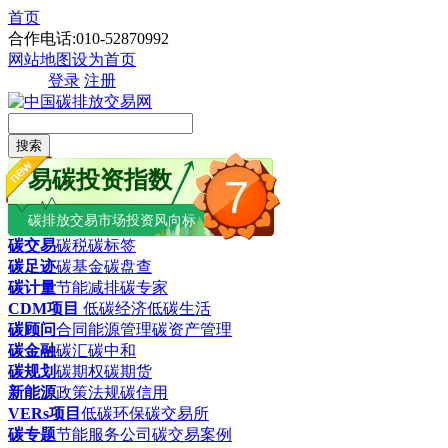
首页
合作电话:010-52870992
网站地图
设为首页
登录
注册
搜索
易碳投资指数
7
碳排放交易市场投资风向标
碳交易
碳税
碳标签
碳足迹
碳基金
碳盘查
碳计量
节能减排
碳专家
CDM项目
低碳经济
低碳生活
碳顾问
合同能源管理
碳资产管理
碳金融
碳汇
碳中和
碳规划
碳期权
碳期货
新能源
政策法规
碳信用
VERs项目
低碳环保
碳交易所
碳专题
节能服务公司
碳交易案例