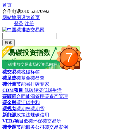
首页
合作电话:010-52870992
网站地图
设为首页
登录
注册
搜索
易碳投资指数
7
碳排放交易市场投资风向标
碳交易
碳税
碳标签
碳足迹
碳基金
碳盘查
碳计量
节能减排
碳专家
CDM项目
低碳经济
低碳生活
碳顾问
合同能源管理
碳资产管理
碳金融
碳汇
碳中和
碳规划
碳期权
碳期货
新能源
政策法规
碳信用
VERs项目
低碳环保
碳交易所
碳专题
节能服务公司
碳交易案例