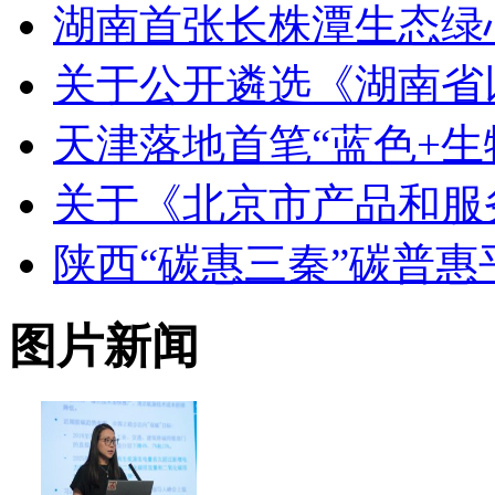
湖南首张长株潭生态绿
关于公开遴选《湖南省
天津落地首笔“蓝色+生
关于《北京市产品和服
陕西“碳惠三秦”碳普
图片新闻