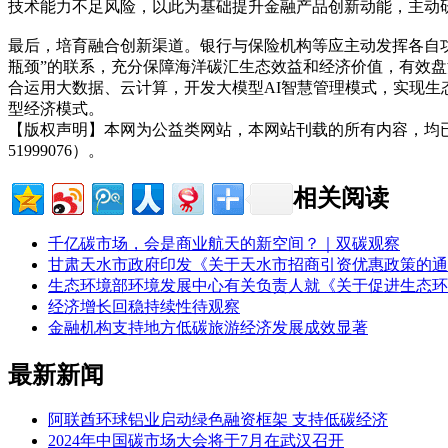
技术能力不足风险，以此为基础提升金融产品创新动能，主动研
最后，培育融合创新渠道。银行与保险机构等应主动发挥各自功
瓶颈”的联系，充分保障海洋碳汇生态效益和经济价值，有效
合运用大数据、云计算，开发大模型AI智慧管理模式，实现生
型经济模式。
【版权声明】本网为公益类网站，本网站刊载的所有内容，均
51999076）。
相关阅读
千亿碳市场，会是商业航天的新空间？｜双碳观察
甘肃天水市政府印发《关于天水市招商引资优惠政策的通
生态环境部环境发展中心有关负责人就《关于促进生态环
经济增长回稳持续性待观察
金融机构支持地方低碳旅游经济发展成效显著
最新新闻
阿联酋环球铝业启动绿色融资框架 支持低碳经济
2024年中国碳市场大会将于7月在武汉召开