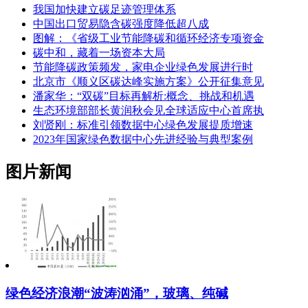
我国加快建立碳足迹管理体系
中国出口贸易隐含碳强度降低超八成
图解：《省级工业节能降碳和循环经济专项资金
碳中和，藏着一场资本大局
节能降碳政策频发，家电企业绿色发展进行时
北京市《顺义区碳达峰实施方案》公开征集意见
潘家华：“双碳”目标再解析:概念、挑战和机遇
生态环境部部长黄润秋会见全球适应中心首席执
刘贤刚：标准引领数据中心绿色发展提质增速
2023年国家绿色数据中心先进经验与典型案例
图片新闻
绿色经济浪潮“波涛汹涌”，玻璃、纯碱