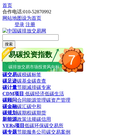
首页
合作电话:010-52870992
网站地图
设为首页
登录
注册
搜索
易碳投资指数
7
碳排放交易市场投资风向标
碳交易
碳税
碳标签
碳足迹
碳基金
碳盘查
碳计量
节能减排
碳专家
CDM项目
低碳经济
低碳生活
碳顾问
合同能源管理
碳资产管理
碳金融
碳汇
碳中和
碳规划
碳期权
碳期货
新能源
政策法规
碳信用
VERs项目
低碳环保
碳交易所
碳专题
节能服务公司
碳交易案例