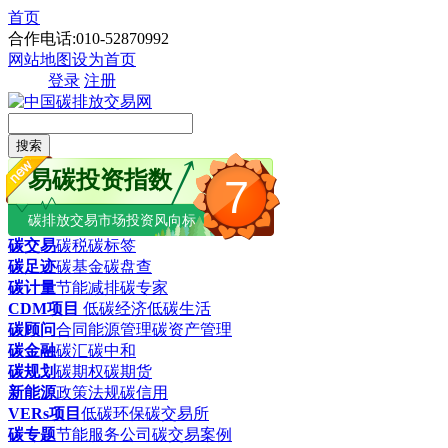
首页
合作电话:010-52870992
网站地图
设为首页
登录
注册
搜索
易碳投资指数
7
碳排放交易市场投资风向标
碳交易
碳税
碳标签
碳足迹
碳基金
碳盘查
碳计量
节能减排
碳专家
CDM项目
低碳经济
低碳生活
碳顾问
合同能源管理
碳资产管理
碳金融
碳汇
碳中和
碳规划
碳期权
碳期货
新能源
政策法规
碳信用
VERs项目
低碳环保
碳交易所
碳专题
节能服务公司
碳交易案例