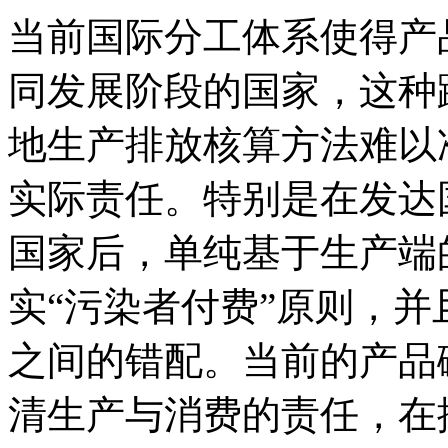
当前国际分工体系使得产
同发展阶段的国家，这种
地生产排放核算方法难以
实际责任。特别是在发达
国家后，单纯基于生产端
实“污染者付费”原则，
之间的错配。当前的产品
清生产与消费的责任，在