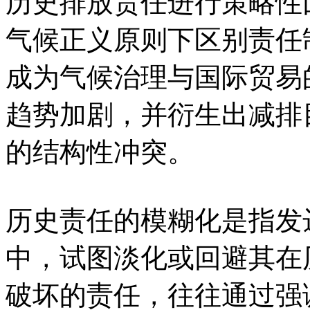
历史排放责任进行策略性
气候正义原则下区别责任
成为气候治理与国际贸易
趋势加剧，并衍生出减排
的结构性冲突。
历史责任的模糊化是指发
中，试图淡化或回避其在
破坏的责任，往往通过强