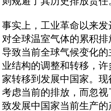
则规避了其历史排放责任
事实上，工业革命以来发
对全球温室气体的累积排
导致当前全球气候变化的
业结构的调整和转移，许
家转移到发展中国家。现
考虑当前的排放，而忽视
致发展中国家当前生产的