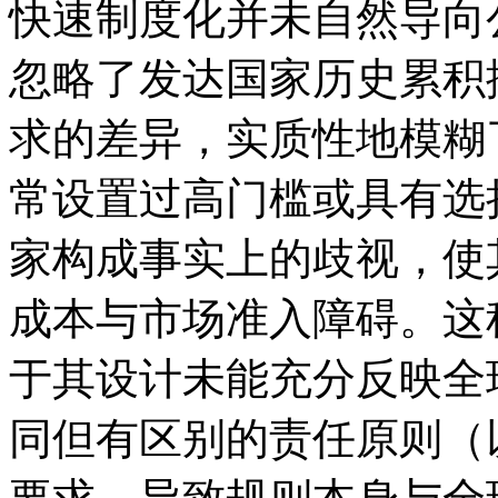
快速制度化并未自然导向
忽略了发达国家历史累积
求的差异，实质性地模糊
常设置过高门槛或具有选
家构成事实上的歧视，使
成本与市场准入障碍。这
于其设计未能充分反映全
同但有区别的责任原则（