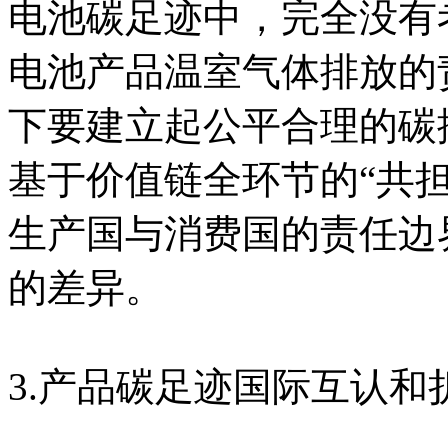
电池碳足迹中，完全没有
电池产品温室气体排放的
下要建立起公平合理的碳
基于价值链全环节的“共
生产国与消费国的责任边
的差异。
3.产品碳足迹国际互认