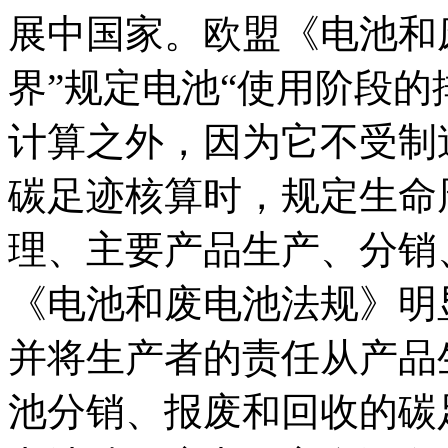
展中国家。欧盟《电池和
界”规定电池“使用阶段
计算之外，因为它不受制
碳足迹核算时，规定生命
理、主要产品生产、分销
《电池和废电池法规》明
并将生产者的责任从产品
池分销、报废和回收的碳