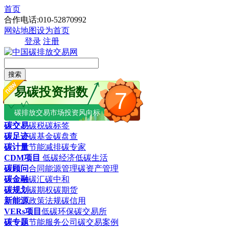
首页
合作电话:010-52870992
网站地图
设为首页
登录
注册
搜索
易碳投资指数
7
碳排放交易市场投资风向标
碳交易
碳税
碳标签
碳足迹
碳基金
碳盘查
碳计量
节能减排
碳专家
CDM项目
低碳经济
低碳生活
碳顾问
合同能源管理
碳资产管理
碳金融
碳汇
碳中和
碳规划
碳期权
碳期货
新能源
政策法规
碳信用
VERs项目
低碳环保
碳交易所
碳专题
节能服务公司
碳交易案例