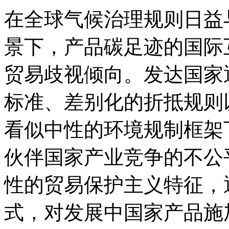
在全球气候治理规则日益
景下，产品碳足迹的国际
贸易歧视倾向。发达国家
标准、差别化的折抵规则
看似中性的环境规制框架
伙伴国家产业竞争的不公
性的贸易保护主义特征，
式，对发展中国家产品施