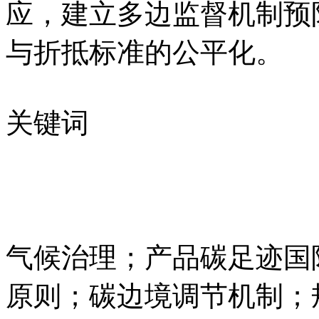
应，建立多边监督机制预
与折抵标准的公平化。
关键词
气候治理；产品碳足迹国
原则；碳边境调节机制；