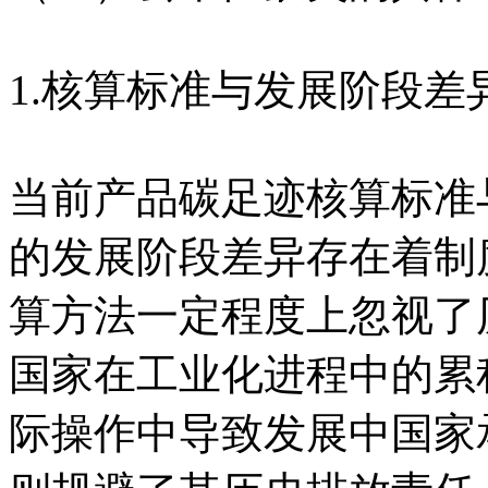
1.核算标准与发展阶段
当前产品碳足迹核算标准
的发展阶段差异存在着制
算方法一定程度上忽视了
国家在工业化进程中的累
际操作中导致发展中国家