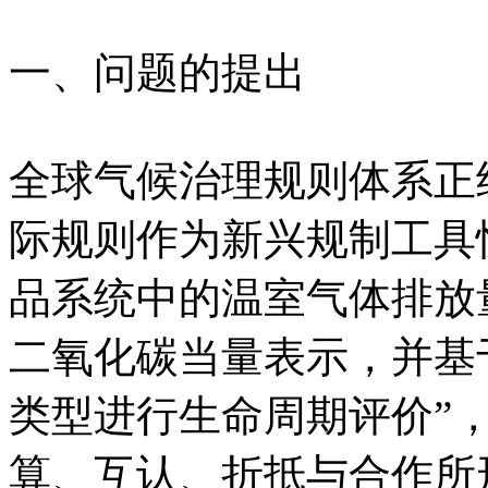
一、问题的提出
全球气候治理规则体系正
际规则作为新兴规制工具
品系统中的温室气体排放
二氧化碳当量表示，并基
类型进行生命周期评价”
算、互认、折抵与合作所