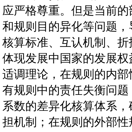
应严格尊重。但是当前的
和规则目的异化等问题，
核算标准、互认机制、折
体现发展中国家的发展权
适调理论，在规则的内部
有规则中的责任失衡问题
系数的差异化核算体系，
担机制；在规则的外部性