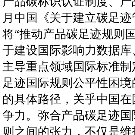
产品碳标识认证制度、产品
月中国《关于建立碳足迹
将“推动产品碳足迹规则
于建设国际影响力数据库
主导重点领域国际标准制
足迹国际规则公平性困境
的具体路径，关乎中国在
争力。弥合产品碳足迹国
则之间的张力，不仅是维