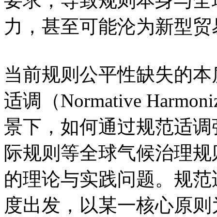
要求，导致规则本身与全
力，甚至可能沦为新型贸
当前规则公平性缺失的本
适调（Normative Har
景下，如何通过规范适调
际规则等全球气候治理规
的理论与实践问题。规范
度出发，以某一核心原则