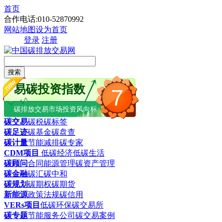
首页
合作电话:010-52870992
网站地图
设为首页
登录
注册
搜索
易碳投资指数
7
碳排放交易市场投资风向标
碳交易
碳税
碳标签
碳足迹
碳基金
碳盘查
碳计量
节能减排
碳专家
CDM项目
低碳经济
低碳生活
碳顾问
合同能源管理
碳资产管理
碳金融
碳汇
碳中和
碳规划
碳期权
碳期货
新能源
政策法规
碳信用
VERs项目
低碳环保
碳交易所
碳专题
节能服务公司
碳交易案例