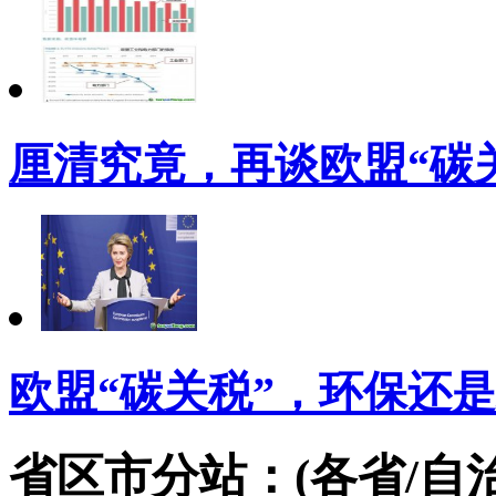
厘清究竟，再谈欧盟“碳
欧盟“碳关税”，环保还
省区市分站：(各省/自