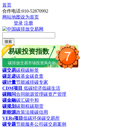
首页
合作电话:010-52870992
网站地图
设为首页
登录
注册
搜索
易碳投资指数
7
碳排放交易市场投资风向标
碳交易
碳税
碳标签
碳足迹
碳基金
碳盘查
碳计量
节能减排
碳专家
CDM项目
低碳经济
低碳生活
碳顾问
合同能源管理
碳资产管理
碳金融
碳汇
碳中和
碳规划
碳期权
碳期货
新能源
政策法规
碳信用
VERs项目
低碳环保
碳交易所
碳专题
节能服务公司
碳交易案例