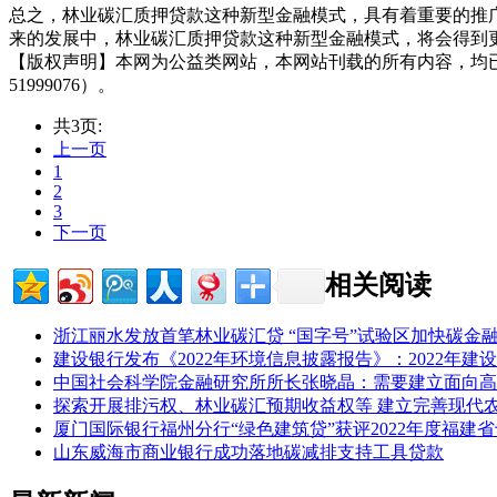
总之，林业碳汇质押贷款这种新型金融模式，具有着重要的推
来的发展中，林业碳汇质押贷款这种新型金融模式，将会得到
【版权声明】本网为公益类网站，本网站刊载的所有内容，均
51999076）。
共3页:
上一页
1
2
3
下一页
相关阅读
浙江丽水发放首笔林业碳汇贷 “国字号”试验区加快碳金
建设银行发布《2022年环境信息披露报告》：2022年建设银
中国社会科学院金融研究所所长张晓晶：需要建立面向高
探索开展排污权、林业碳汇预期收益权等 建立完善现代
厦门国际银行福州分行“绿色建筑贷”获评2022年度福建
山东威海市商业银行成功落地碳减排支持工具贷款