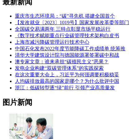
最新新闻
重庆市生态环境局：“碳”寻先机 搭建全国首个
【发改就业〔2023〕1019号】国家发展改革委等部门
全国碳交易满两年 三特点彰显市场平稳运行
《数字技术赋能重点行业碳管理技术架构白皮书
上海市减污降碳管理运行技术中心
中国石化发布2022年度节能降碳工作成绩单 统筹推
清华大学建筑设计院与德国能源署签署碳中和战
澳专家文章：谁来承担“碳殖民主义”恶果？
发电企业构建“双碳管理体系”的实践探索
在这次重要大会上，习近平为何强调要积极稳妥
人均碳排放最高的国家是哪个？为什么批评中国
浙江：低碳转型逐“绿”前行 引领产业高质量发
图片新闻