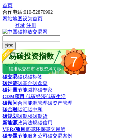
首页
合作电话:010-52870992
网站地图
设为首页
登录
注册
搜索
易碳投资指数
7
碳排放交易市场投资风向标
碳交易
碳税
碳标签
碳足迹
碳基金
碳盘查
碳计量
节能减排
碳专家
CDM项目
低碳经济
低碳生活
碳顾问
合同能源管理
碳资产管理
碳金融
碳汇
碳中和
碳规划
碳期权
碳期货
新能源
政策法规
碳信用
VERs项目
低碳环保
碳交易所
碳专题
节能服务公司
碳交易案例