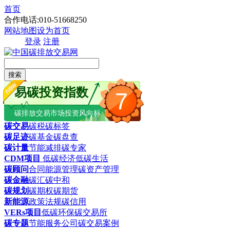
首页
合作电话:010-51668250
网站地图
设为首页
登录
注册
搜索
易碳投资指数
7
碳排放交易市场投资风向标
碳交易
碳税
碳标签
碳足迹
碳基金
碳盘查
碳计量
节能减排
碳专家
CDM项目
低碳经济
低碳生活
碳顾问
合同能源管理
碳资产管理
碳金融
碳汇
碳中和
碳规划
碳期权
碳期货
新能源
政策法规
碳信用
VERs项目
低碳环保
碳交易所
碳专题
节能服务公司
碳交易案例