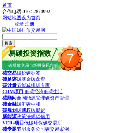
首页
合作电话:010-52870992
网站地图
设为首页
登录
注册
搜索
易碳投资指数
7
碳排放交易市场投资风向标
碳交易
碳税
碳标签
碳足迹
碳基金
碳盘查
碳计量
节能减排
碳专家
CDM项目
低碳经济
低碳生活
碳顾问
合同能源管理
碳资产管理
碳金融
碳汇
碳中和
碳规划
碳期权
碳期货
新能源
政策法规
碳信用
VERs项目
低碳环保
碳交易所
碳专题
节能服务公司
碳交易案例