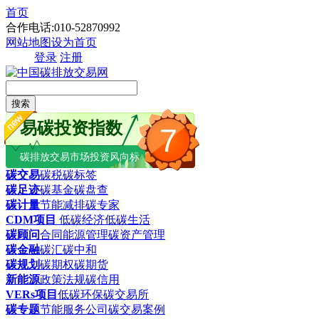
首页
合作电话:010-52870992
网站地图
设为首页
登录
注册
搜索
易碳投资指数
7
碳排放交易市场投资风向标
碳交易
碳税
碳标签
碳足迹
碳基金
碳盘查
碳计量
节能减排
碳专家
CDM项目
低碳经济
低碳生活
碳顾问
合同能源管理
碳资产管理
碳金融
碳汇
碳中和
碳规划
碳期权
碳期货
新能源
政策法规
碳信用
VERs项目
低碳环保
碳交易所
碳专题
节能服务公司
碳交易案例