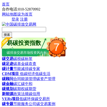
首页
合作电话:010-52870992
网站地图
设为首页
登录
注册
搜索
易碳投资指数
7
碳排放交易市场投资风向标
碳交易
碳税
碳标签
碳足迹
碳基金
碳盘查
碳计量
节能减排
碳专家
CDM项目
低碳经济
低碳生活
碳顾问
合同能源管理
碳资产管理
碳金融
碳汇
碳中和
碳规划
碳期权
碳期货
新能源
政策法规
碳信用
VERs项目
低碳环保
碳交易所
碳专题
节能服务公司
碳交易案例