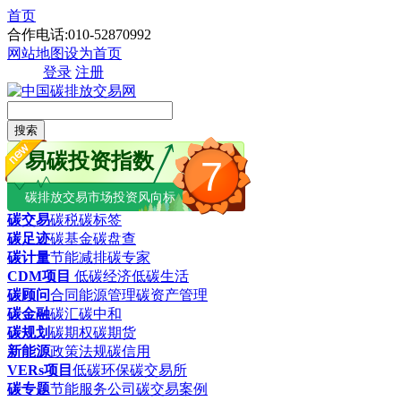
首页
合作电话:010-52870992
网站地图
设为首页
登录
注册
搜索
易碳投资指数
7
碳排放交易市场投资风向标
碳交易
碳税
碳标签
碳足迹
碳基金
碳盘查
碳计量
节能减排
碳专家
CDM项目
低碳经济
低碳生活
碳顾问
合同能源管理
碳资产管理
碳金融
碳汇
碳中和
碳规划
碳期权
碳期货
新能源
政策法规
碳信用
VERs项目
低碳环保
碳交易所
碳专题
节能服务公司
碳交易案例