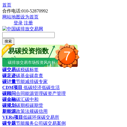
首页
合作电话:010-52870992
网站地图
设为首页
登录
注册
搜索
易碳投资指数
7
碳排放交易市场投资风向标
碳交易
碳税
碳标签
碳足迹
碳基金
碳盘查
碳计量
节能减排
碳专家
CDM项目
低碳经济
低碳生活
碳顾问
合同能源管理
碳资产管理
碳金融
碳汇
碳中和
碳规划
碳期权
碳期货
新能源
政策法规
碳信用
VERs项目
低碳环保
碳交易所
碳专题
节能服务公司
碳交易案例