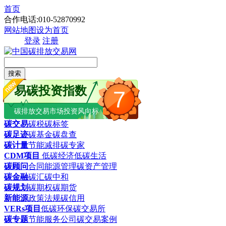
首页
合作电话:010-52870992
网站地图
设为首页
登录
注册
搜索
易碳投资指数
7
碳排放交易市场投资风向标
碳交易
碳税
碳标签
碳足迹
碳基金
碳盘查
碳计量
节能减排
碳专家
CDM项目
低碳经济
低碳生活
碳顾问
合同能源管理
碳资产管理
碳金融
碳汇
碳中和
碳规划
碳期权
碳期货
新能源
政策法规
碳信用
VERs项目
低碳环保
碳交易所
碳专题
节能服务公司
碳交易案例