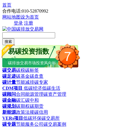
首页
合作电话:010-52870992
网站地图
设为首页
登录
注册
搜索
易碳投资指数
7
碳排放交易市场投资风向标
碳交易
碳税
碳标签
碳足迹
碳基金
碳盘查
碳计量
节能减排
碳专家
CDM项目
低碳经济
低碳生活
碳顾问
合同能源管理
碳资产管理
碳金融
碳汇
碳中和
碳规划
碳期权
碳期货
新能源
政策法规
碳信用
VERs项目
低碳环保
碳交易所
碳专题
节能服务公司
碳交易案例