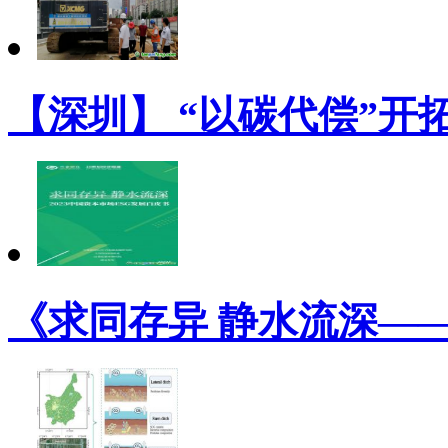
【深圳】 “以碳代偿”开
《求同存异 静水流深——