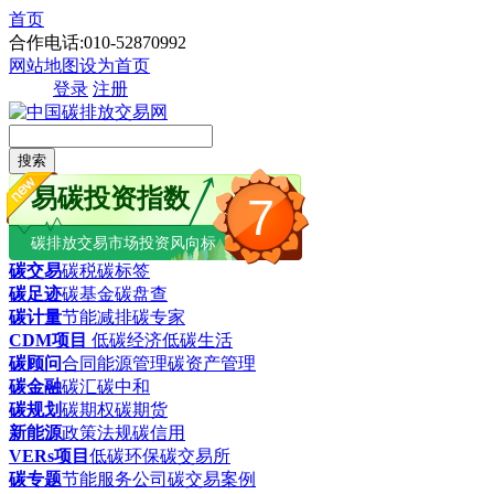
首页
合作电话:010-52870992
网站地图
设为首页
登录
注册
搜索
易碳投资指数
7
碳排放交易市场投资风向标
碳交易
碳税
碳标签
碳足迹
碳基金
碳盘查
碳计量
节能减排
碳专家
CDM项目
低碳经济
低碳生活
碳顾问
合同能源管理
碳资产管理
碳金融
碳汇
碳中和
碳规划
碳期权
碳期货
新能源
政策法规
碳信用
VERs项目
低碳环保
碳交易所
碳专题
节能服务公司
碳交易案例