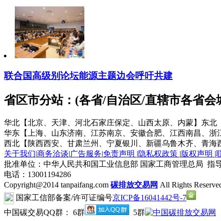
联合国高级别论坛能源主题边会呼吁共建
省区市分站：(各省/自治区/直辖市各省
华北【北京、天津、河北石家庄保定、山西太原、内蒙】
东北
华东【上海、山东济南、江苏南京、安徽合肥、江西南昌、浙
西北【陕西西安、甘肃兰州、宁夏银川、新疆乌鲁木齐、青海
关于我们
|
商务洽谈
|
广告服务
|
免责声明
|
隐私权政策
|
版权声明
|
批准单位：中华人民共和国工业信息部 国家工商管理总局 指导
电话：13001194286
Copyright@2014 tanpaifang.com
碳排放交易网
All Rights Reserve
国家工信部备案/许可证编号
京ICP备16041442号-7
中国碳交易QQ群： 6群
5群