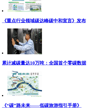
《重点行业领域碳达峰碳中和宣言》发布
累计减碳量达10万吨：全国首个零碳数据
《“碳”路未来——低碳旅游指引手册》