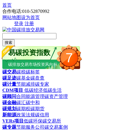
首页
合作电话:010-52870992
网站地图
设为首页
登录
注册
搜索
易碳投资指数
7
碳排放交易市场投资风向标
碳交易
碳税
碳标签
碳足迹
碳基金
碳盘查
碳计量
节能减排
碳专家
CDM项目
低碳经济
低碳生活
碳顾问
合同能源管理
碳资产管理
碳金融
碳汇
碳中和
碳规划
碳期权
碳期货
新能源
政策法规
碳信用
VERs项目
低碳环保
碳交易所
碳专题
节能服务公司
碳交易案例