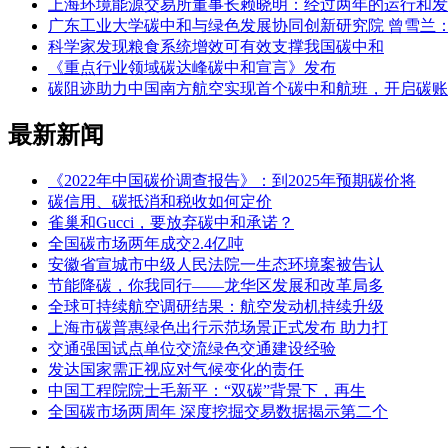
上海环境能源交易所董事长赖晓明：经过两年的运行和发
广东工业大学碳中和与绿色发展协同创新研究院 曾雪兰：“
科学家发现粮食系统增效可有效支撑我国碳中和
《重点行业领域碳达峰碳中和宣言》发布
碳阻迹助力中国南方航空实现首个碳中和航班，开启碳账
最新新闻
《2022年中国碳价调查报告》：到2025年预期碳价将
碳信用、碳抵消和税收如何定价
雀巢和Gucci，要放弃碳中和承诺？
全国碳市场两年成交2.4亿吨
安徽省宣城市中级人民法院一生态环境案被告认
节能降碳，你我同行——龙华区发展和改革局多
全球可持续航空调研结果：航空发动机持续升级
上海市碳普惠绿色出行示范场景正式发布 助力打
交通强国试点单位交流绿色交通建设经验
发达国家需正视应对气候变化的责任
中国工程院院士毛新平：“双碳”背景下，再生
全国碳市场两周年 深度挖掘交易数据揭示第二个