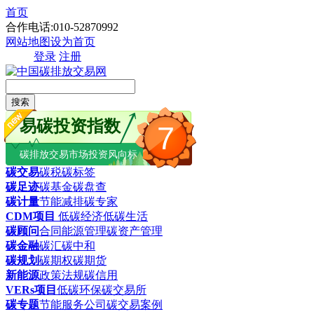
首页
合作电话:010-52870992
网站地图
设为首页
登录
注册
搜索
易碳投资指数
7
碳排放交易市场投资风向标
碳交易
碳税
碳标签
碳足迹
碳基金
碳盘查
碳计量
节能减排
碳专家
CDM项目
低碳经济
低碳生活
碳顾问
合同能源管理
碳资产管理
碳金融
碳汇
碳中和
碳规划
碳期权
碳期货
新能源
政策法规
碳信用
VERs项目
低碳环保
碳交易所
碳专题
节能服务公司
碳交易案例