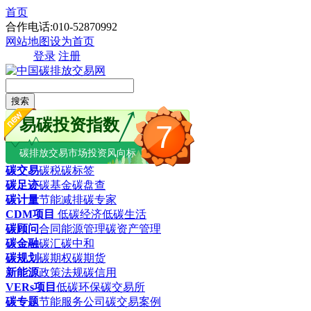
首页
合作电话:010-52870992
网站地图
设为首页
登录
注册
搜索
易碳投资指数
7
碳排放交易市场投资风向标
碳交易
碳税
碳标签
碳足迹
碳基金
碳盘查
碳计量
节能减排
碳专家
CDM项目
低碳经济
低碳生活
碳顾问
合同能源管理
碳资产管理
碳金融
碳汇
碳中和
碳规划
碳期权
碳期货
新能源
政策法规
碳信用
VERs项目
低碳环保
碳交易所
碳专题
节能服务公司
碳交易案例