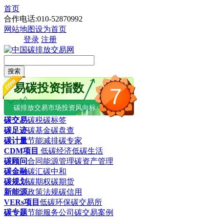
首页
合作电话:010-52870992
网站地图
设为首页
登录
注册
搜索
易碳投资指数
7
碳排放交易市场投资风向标
碳交易
碳税
碳标签
碳足迹
碳基金
碳盘查
碳计量
节能减排
碳专家
CDM项目
低碳经济
低碳生活
碳顾问
合同能源管理
碳资产管理
碳金融
碳汇
碳中和
碳规划
碳期权
碳期货
新能源
政策法规
碳信用
VERs项目
低碳环保
碳交易所
碳专题
节能服务公司
碳交易案例