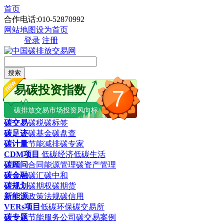
首页
合作电话:010-52870992
网站地图
设为首页
登录
注册
搜索
易碳投资指数
7
碳排放交易市场投资风向标
碳交易
碳税
碳标签
碳足迹
碳基金
碳盘查
碳计量
节能减排
碳专家
CDM项目
低碳经济
低碳生活
碳顾问
合同能源管理
碳资产管理
碳金融
碳汇
碳中和
碳规划
碳期权
碳期货
新能源
政策法规
碳信用
VERs项目
低碳环保
碳交易所
碳专题
节能服务公司
碳交易案例