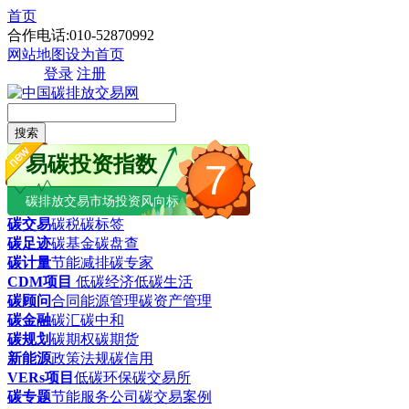
首页
合作电话:010-52870992
网站地图
设为首页
登录
注册
搜索
易碳投资指数
7
碳排放交易市场投资风向标
碳交易
碳税
碳标签
碳足迹
碳基金
碳盘查
碳计量
节能减排
碳专家
CDM项目
低碳经济
低碳生活
碳顾问
合同能源管理
碳资产管理
碳金融
碳汇
碳中和
碳规划
碳期权
碳期货
新能源
政策法规
碳信用
VERs项目
低碳环保
碳交易所
碳专题
节能服务公司
碳交易案例