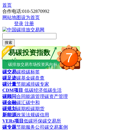
首页
合作电话:010-52870992
网站地图
设为首页
登录
注册
搜索
易碳投资指数
7
碳排放交易市场投资风向标
碳交易
碳税
碳标签
碳足迹
碳基金
碳盘查
碳计量
节能减排
碳专家
CDM项目
低碳经济
低碳生活
碳顾问
合同能源管理
碳资产管理
碳金融
碳汇
碳中和
碳规划
碳期权
碳期货
新能源
政策法规
碳信用
VERs项目
低碳环保
碳交易所
碳专题
节能服务公司
碳交易案例