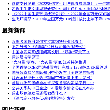
微信支付发布《2022微信支付用户低碳成绩单》：一年减少
习近平生态文明思想研究中心副主任胡军：推动减污降碳
《2022中国生态环境状况公报》：2022年全国万元GDP碳
生态环境部：2022年全国万元GDP碳排放比上年下降0.8
最新新闻
欧洲各国政府如何支持其钢铁行业脱碳？
不断升级的“碳博弈”和日益高筑的“碳壁垒”
中国水泥网高级顾问高长明：“双碳”背景下水
碳的经济学原理
“含绿量”更多、“含碳量”更低 江苏持续推进
全国首例CCER司法处置在川完成 2.12万吨CCER最终以
国务院直属的国际知识中心发布《全球发展报告
联合国秘书长：热浪期间空气质量下降，发出“
首届非洲气候峰会在肯尼亚首都内罗毕举行，中
公共关系与中国企业ESG发展专题论坛在京举办
碳市场稳健发展还需做些什么？
《油气企业绿色低碳转型报告》发布