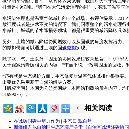
据李丽平介绍，目前，从具体效果来看，我国对大气十条三年行
排量是4.9亿吨。“我们在大气污染治理的同时，实现了温室气
水污染治理也是温室气体减排的一个战场。有评估显示，201
放强度或者是技术不变的情况下，我们国家整个的污水处理行
水减排、城镇的节水降损等领域，都是很重要的减污降碳具体
另外，土壤的减污降碳协同增效可以从固碳的角度发挥潜力。“
的减排份额可以通过土壤的固
碳减排
实现。
除了水、气、土以外，固废的协同效果也较为显著。“《中华
关于跟减污降碳相关的内容。”李丽平说，“改善固废的回收、利
“还有就是生态保护方面，生态修复对温室气体减排也很重要
出要优先采用基于自然的解决方案。
【版权声明】本网为公益类网站，本网站刊载的所有内容，均
51999076）。
相关阅读
0
在减碳固碳中努力作为 | 生态日 观自然
新疆维吾尔自治区生态环境厅关于《自治区减污降碳协同