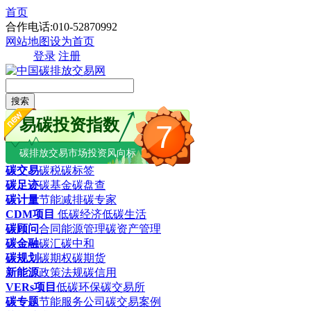
首页
合作电话:010-52870992
网站地图
设为首页
登录
注册
搜索
易碳投资指数
7
碳排放交易市场投资风向标
碳交易
碳税
碳标签
碳足迹
碳基金
碳盘查
碳计量
节能减排
碳专家
CDM项目
低碳经济
低碳生活
碳顾问
合同能源管理
碳资产管理
碳金融
碳汇
碳中和
碳规划
碳期权
碳期货
新能源
政策法规
碳信用
VERs项目
低碳环保
碳交易所
碳专题
节能服务公司
碳交易案例