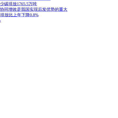
碳排放1765.5万吨
协同增效是我国实现后发优势的重大
排放比上年下降0.8%
%