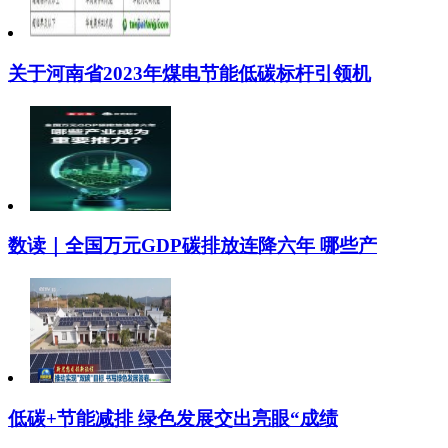
关于河南省2023年煤电节能低碳标杆引领机
数读｜全国万元GDP碳排放连降六年 哪些产
低碳+节能减排 绿色发展交出亮眼“成绩