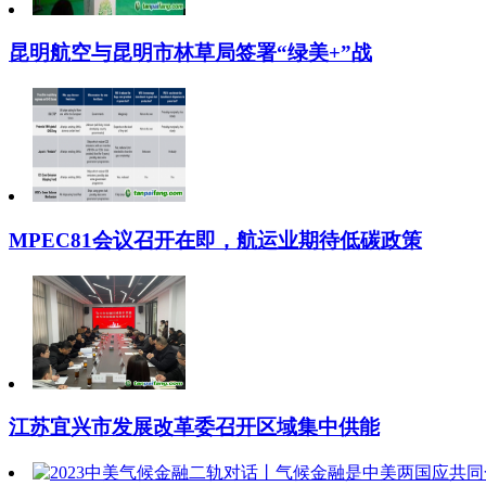
昆明航空与昆明市林草局签署“绿美+”战
MPEC81会议召开在即，航运业期待低碳政策
江苏宜兴市发展改革委召开区域集中供能