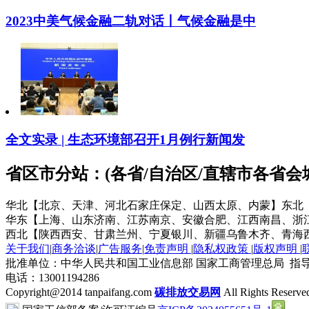
2023中美气候金融二轨对话丨气候金融是中
全文实录 | 生态环境部召开1月例行新闻发
省区市分站：(各省/自治区/直辖市各省
华北【北京、天津、河北石家庄保定、山西太原、内蒙】
东北
华东【上海、山东济南、江苏南京、安徽合肥、江西南昌、浙
西北【陕西西安、甘肃兰州、宁夏银川、新疆乌鲁木齐、青海
关于我们
|
商务洽谈
|
广告服务
|
免责声明
|
隐私权政策
|
版权声明
|
批准单位：中华人民共和国工业信息部 国家工商管理总局 指导
电话：13001194286
Copyright@2014 tanpaifang.com
碳排放交易网
All Rights Reserve