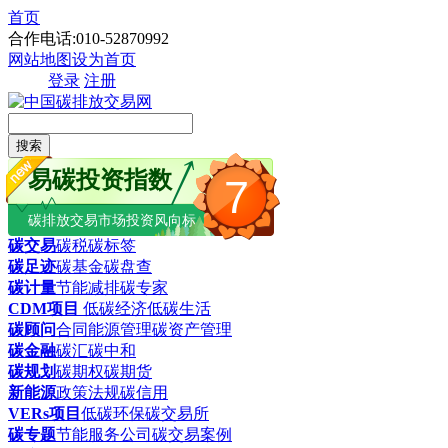
首页
合作电话:010-52870992
网站地图
设为首页
登录
注册
搜索
易碳投资指数
7
碳排放交易市场投资风向标
碳交易
碳税
碳标签
碳足迹
碳基金
碳盘查
碳计量
节能减排
碳专家
CDM项目
低碳经济
低碳生活
碳顾问
合同能源管理
碳资产管理
碳金融
碳汇
碳中和
碳规划
碳期权
碳期货
新能源
政策法规
碳信用
VERs项目
低碳环保
碳交易所
碳专题
节能服务公司
碳交易案例