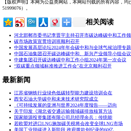
【版权声明】本网为公益类网站，本网站刊载的所有内容，均
51999076）。
相关阅读
河北邯郸市委书记李晋宇主持召开市碳达峰碳中和工作领
碳市场政策宣贯培训班顺利召开
中国发展高层论坛2024年年会碳中和与全球气候治理专
中国石油集团召开碳达峰碳中和、新兴产业领导小组会议
中建集团召开碳达峰碳中和工作小组2024年第一次会议
“双碳重点领域标准推进工作会”在北京顺利召开
最新新闻
江苏省钢铁行业绿色低碳转型能力建设培训会在
西安石油大学碳中和未来技术研究院成立
《可持续发展的亚洲与世界2024年度报告——迈向
关于印发《湖北省交通运输领域碳排放核算方法
国家能源投资集团有限公司总经理余兵：传统能
若欧盟对进口LNG施加碳关税将会改变全球LNG市场
美国工业脱碳进入新阶段 政府拨款创纪录的60亿