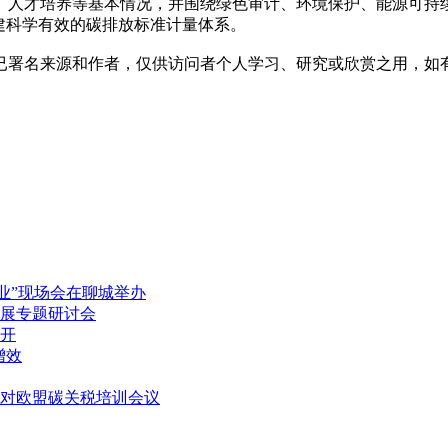
、人才培养等基本情况，并围绕绿色审计、环境保护、能源可持续
建科学有效的碳排放标准计量体系。
本`文@内-容-来-自；中^国_碳0排0放
已署名来源和作者，仅供访问者个人学习、研究或欣赏之用，如
业”现场会在聊城举办
展专题研讨会
开
增效
应对欧盟碳关税培训会议