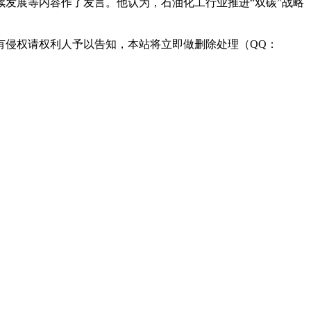
发展等内容作了发言。他认为，石油化工行业推进“双碳”战略
^交-易=网 ta n pa i fa ng . co m
有侵权请权利人予以告知，本站将立即做删除处理（QQ：