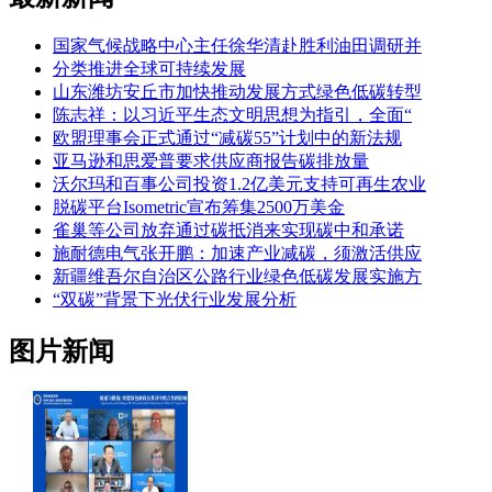
国家气候战略中心主任徐华清赴胜利油田调研并
分类推进全球可持续发展
山东潍坊安丘市加快推动发展方式绿色低碳转型
陈志祥：以习近平生态文明思想为指引，全面“
欧盟理事会正式通过“减碳55”计划中的新法规
亚马逊和思爱普要求供应商报告碳排放量
沃尔玛和百事公司投资1.2亿美元支持可再生农业
脱碳平台Isometric宣布筹集2500万美金
雀巢等公司放弃通过碳抵消来实现碳中和承诺
施耐德电气张开鹏：加速产业减碳，须激活供应
新疆维吾尔自治区公路行业绿色低碳发展实施方
“双碳”背景下光伏行业发展分析
图片新闻