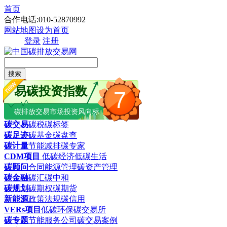
首页
合作电话:010-52870992
网站地图
设为首页
登录
注册
搜索
易碳投资指数
7
碳排放交易市场投资风向标
碳交易
碳税
碳标签
碳足迹
碳基金
碳盘查
碳计量
节能减排
碳专家
CDM项目
低碳经济
低碳生活
碳顾问
合同能源管理
碳资产管理
碳金融
碳汇
碳中和
碳规划
碳期权
碳期货
新能源
政策法规
碳信用
VERs项目
低碳环保
碳交易所
碳专题
节能服务公司
碳交易案例