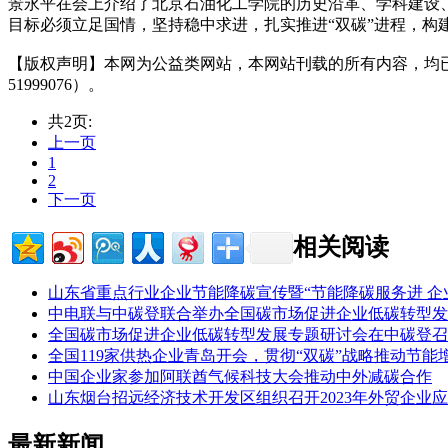
景永平在会上介绍了北京石油化工学院的历史沿革、学科建设
目标必须立足国情，坚持稳中求进，扎实推进“双碳”进程，构
【版权声明】本网为公益类网站，本网站刊载的所有内容，均
51999076）。
共2页:
上一页
1
2
下一页
相关阅读
山东省重点行业企业节能降碳宣传暨“节能降碳服务进 企
中电联与中碳登联合举办全国碳市场促进企业低碳转型发
全国碳市场促进企业低碳转型发展专题研讨会在中碳登召
全国119家供热企业青岛开会，贯彻“双碳”战略推动节能
中国企业家参加阿联酋气候科技大会推动中外减碳合作
山东烟台招远经济技术开发区组织召开2023年外贸企业
最新新闻